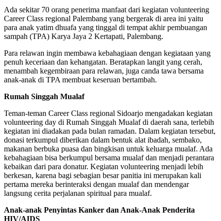
Ada sekitar 70 orang penerima manfaat dari kegiatan volunteering
Career Class regional Palembang yang bergerak di area ini yaitu
para anak yatim dhuafa yang tinggal di tempat akhir pembuangan
sampah (TPA) Karya Jaya 2 Kertapati, Palembang.
Para relawan ingin membawa kebahagiaan dengan kegiataan yang
penuh keceriaan dan kehangatan. Beratapkan langit yang cerah,
menambah kegembiraan para relawan, juga canda tawa bersama
anak-anak di TPA membuat keseruan bertambah.
Rumah Singgah Mualaf
Teman-teman Career Class regional Sidoarjo mengadakan kegiatan
volunteering day di Rumah Singgah Mualaf di daerah sana, terlebih
kegiatan ini diadakan pada bulan ramadan. Dalam kegiatan tersebut,
donasi terkumpul diberikan dalam bentuk alat ibadah, sembako,
makanan berbuka puasa dan bingkisan untuk keluarga mualaf. Ada
kebahagiaan bisa berkumpul bersama mualaf dan menjadi perantara
kebaikan dari para donatur. Kegiatan volunteering menjadi lebih
berkesan, karena bagi sebagian besar panitia ini merupakan kali
pertama mereka berinteraksi dengan mualaf dan mendengar
langsung cerita perjalanan spiritual para mualaf.
Anak-anak Penyintas Kanker dan Anak-Anak Penderita
HIV/AIDS