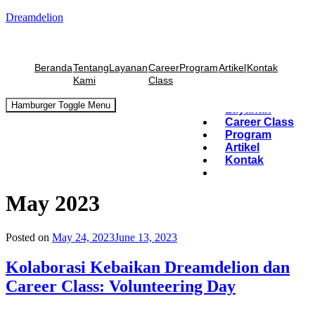
Dreamdelion
Beranda
Tentang
Layanan
Program
Artikel
Kontak
Kami
Beranda
Tentang
Layanan
Career
Program
Artikel
Kontak
Kami
Class
Beranda
Hamburger Toggle Menu
Tentang Kami
Hamburger Toggle Menu
Layanan
Career Class
Program
Artikel
Kontak
May 2023
Posted on
May 24, 2023
June 13, 2023
Kolaborasi Kebaikan Dreamdelion dan
Career Class: Volunteering Day