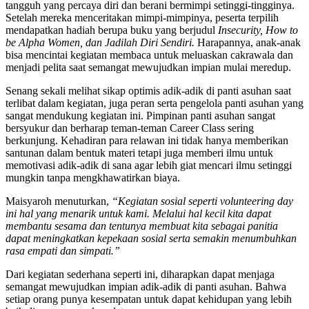
tangguh yang percaya diri dan berani bermimpi setinggi-tingginya.
Setelah mereka menceritakan mimpi-mimpinya, peserta terpilih
mendapatkan hadiah berupa buku yang berjudul
Insecurity, How to
be Alpha Women, dan Jadilah Diri Sendiri.
Harapannya, anak-anak
bisa mencintai kegiatan membaca untuk meluaskan cakrawala dan
menjadi pelita saat semangat mewujudkan impian mulai meredup.
Senang sekali melihat sikap optimis adik-adik di panti asuhan saat
terlibat dalam kegiatan, juga peran serta pengelola panti asuhan yang
sangat mendukung kegiatan ini. Pimpinan panti asuhan sangat
bersyukur dan berharap teman-teman Career Class sering
berkunjung. Kehadiran para relawan ini tidak hanya memberikan
santunan dalam bentuk materi tetapi juga memberi ilmu untuk
memotivasi adik-adik di sana agar lebih giat mencari ilmu setinggi
mungkin tanpa mengkhawatirkan biaya.
Maisyaroh menuturkan,
“Kegiatan sosial seperti volunteering day
ini hal yang menarik untuk kami. Melalui hal kecil kita dapat
membantu sesama dan tentunya membuat kita sebagai panitia
dapat meningkatkan kepekaan sosial serta semakin menumbuhkan
rasa empati dan simpati.”
Dari kegiatan sederhana seperti ini, diharapkan dapat menjaga
semangat mewujudkan impian adik-adik di panti asuhan. Bahwa
setiap orang punya kesempatan untuk dapat kehidupan yang lebih