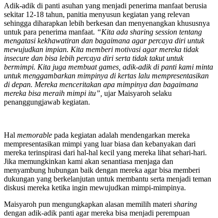
Adik-adik di panti asuhan yang menjadi penerima manfaat berusia
sekitar 12-18 tahun, panitia menyusun kegiatan yang relevan
sehingga diharapkan lebih berkesan dan menyenangkan khususnya
untuk para penerima manfaat.
“Kita ada sharing session tentang
mengatasi kekhawatiran dan bagaimana agar percaya diri untuk
mewujudkan impian. Kita memberi motivasi agar mereka tidak
insecure dan bisa lebih percaya diri serta tidak takut untuk
bermimpi. Kita juga membuat games, adik-adik di panti kami minta
untuk menggambarkan mimpinya di kertas lalu mempresentasikan
di depan. Mereka menceritakan apa mimpinya dan bagaimana
mereka bisa meraih mimpi itu”,
ujar Maisyaroh selaku
penanggungjawab kegiatan.
Hal
memorable
pada kegiatan adalah mendengarkan mereka
mempresentasikan mimpi yang luar biasa dan kebanyakan dari
mereka terinspirasi dari hal-hal kecil yang mereka lihat sehari-hari.
Jika memungkinkan kami akan senantiasa menjaga dan
menyambung hubungan baik dengan mereka agar bisa memberi
dukungan yang berkelanjutan untuk membantu serta menjadi teman
diskusi mereka ketika ingin mewujudkan mimpi-mimpinya.
Maisyaroh pun mengungkapkan alasan memilih materi
sharing
dengan adik-adik panti agar mereka bisa menjadi perempuan