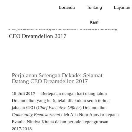
JULY 2017
Beranda
Tentang
Layanan
JULY 18, 2017
Kami
Perjalanan Setengah Dekade: Selamat Datang
CEO Dreamdelion 2017
Perjalanan Setengah Dekade: Selamat
Datang CEO Dreamdelion 2017
18 Juli 2017
– Bertepatan dengan hari ulang tahun
Dreamdelion yang ke-5, telah dilakukan serah terima
jabatan CEO (
Chief Executive Officer
) Dreamdelion
Community Empowerment
oleh Alia Noor Anoviar kepada
Evaulia Nindya Kirana dalam periode kepengurusan
2017/2018.