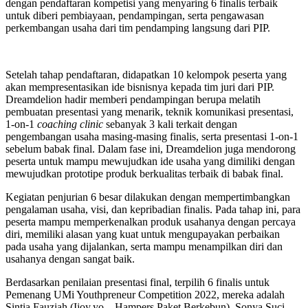
dengan pendaftaran kompetisi yang menyaring 6 finalis terbaik
untuk diberi pembiayaan, pendampingan, serta pengawasan
perkembangan usaha dari tim pendamping langsung dari PIP.
Setelah tahap pendaftaran, didapatkan 10 kelompok peserta yang
akan mempresentasikan ide bisnisnya kepada tim juri dari PIP.
Dreamdelion hadir memberi pendampingan berupa melatih
pembuatan presentasi yang menarik, teknik komunikasi presentasi,
1-on-1
coaching clinic
sebanyak 3 kali terkait dengan
pengembangan usaha masing-masing finalis, serta presentasi 1-on-1
sebelum babak final. Dalam fase ini, Dreamdelion juga mendorong
peserta untuk mampu mewujudkan ide usaha yang dimiliki dengan
mewujudkan prototipe produk berkualitas terbaik di babak final.
Kegiatan penjurian 6 besar dilakukan dengan mempertimbangkan
pengalaman usaha, visi, dan kepribadian finalis. Pada tahap ini, para
peserta mampu memperkenalkan produk usahanya dengan percaya
diri, memiliki alasan yang kuat untuk mengupayakan perbaikan
pada usaha yang dijalankan, serta mampu menampilkan diri dan
usahanya dengan sangat baik.
Berdasarkan penilaian presentasi final, terpilih 6 finalis untuk
Pemenang UMi Youthpreneur Competition 2022, mereka adalah
Sintia Fauziah (Ijoy.yo – Hampers Paket Berkebun), Sonya Suci