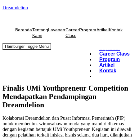
Dreamdelion
Beranda
Tentang
Layanan
Program
Artikel
Kontak
Kami
Beranda
Tentang
Layanan
Career
Program
Artikel
Kontak
Kami
Class
Beranda
Hamburger Toggle Menu
Tentang Kami
Hamburger Toggle Menu
Layanan
Career Class
Program
Artikel
Kontak
Finalis UMi Youthpreneur Competition
Mendapatkan Pendampingan
Dreamdelion
Kolaborasi Dreamdelion dan Pusat Informasi Pemerintah (PIP)
untuk membentuk wirausahawan muda yang mandiri dikemas
dengan kegiatan bertajuk UMi Youthpreneur. Kegiatan ini diawali
dengan pelatihan terkait inisiasi bisnis selama dua hari, dilanjutkan