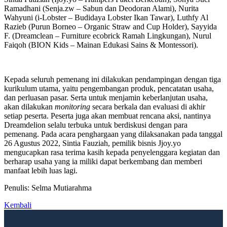
Ramadhani (Senja.zw – Sabun dan Deodoran Alami), Nurita
Wahyuni (i-Lobster – Budidaya Lobster Ikan Tawar), Luthfy Al
Razieb (Purun Borneo – Organic Straw and Cup Holder), Sayyida
F. (Dreamclean – Furniture ecobrick Ramah Lingkungan), Nurul
Faiqoh (BION Kids – Mainan Edukasi Sains & Montessori).
Kepada seluruh pemenang ini dilakukan pendampingan dengan tiga
kurikulum utama, yaitu pengembangan produk, pencatatan usaha,
dan perluasan pasar. Serta untuk menjamin keberlanjutan usaha,
akan dilakukan
monitoring
secara berkala dan evaluasi di akhir
setiap peserta. Peserta juga akan membuat rencana aksi, nantinya
Dreamdelion selalu terbuka untuk berdiskusi dengan para
pemenang. Pada acara penghargaan yang dilaksanakan pada tanggal
26 Agustus 2022, Sintia Fauziah, pemilik bisnis Jjoy.yo
mengucapkan rasa terima kasih kepada penyelenggara kegiatan dan
berharap usaha yang ia miliki dapat berkembang dan memberi
manfaat lebih luas lagi.
Penulis: Selma Mutiarahma
Kembali