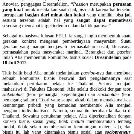
Anoviar, penggagas Dreamdelion, “
Passion
merupakan
perasaan
yang kuat
untuk melakukan suatu hal, bisa jadi karena hal tersebut
merupakan
bagian dari minat dan bakat
yang dimiliki, bisa jadi
sesuatu tersebut adalah hal yang
sangat dapat memotivasi
seseorang mencapai target tertentu dalam kehidupannya.”
Sebagai mahasiswa lulusan FEUI, ia sangat ingin membentuk suatu
gerakan konkret mengenai pemberdayaan masyarakat. Suatu
gerakan yang mampu menjawab permasalahan sosial, khususnya
permasalahan pada masyarakat marjinal. Berangkat dari
passion
inilah Alia membentuk komunitas bisnis sosial
Dreamdelion
pada
18 Juli 2012
.
Titik balik bagi Alia untuk melanjutkan
passion
-nya dan membuat
sebuah komunitas bisnis berawal dari pengalamannya saat
melakukan pertukaran pelajar ke Thailand. Selama menjadi
mahasiswi di Fakultas Ekonomi, Alia selalu dicekoki dengan teori
stakeholder
(teori pemangku kepentingan) dan
stockholder
(teori
pemegang saham). Teori yang sangat akrab dalam memaksimalisasi
keuntungan pribadi yang kemudian membentuk Alia menjadi
penganut individualisme. Namun, semua itu berubah ketika ia di
Thailand. Sewaktu pertukaran pelajar, Alia diperkenalkan dengan
konsep bisnis sosial yang tidak
melulu
membicarakan tentang
modal, tidak selalu membicarakan keuntungan materi saja, dan
bisnis itu lah yang dinamakan bisnis sosial atau
sociopreneur
.