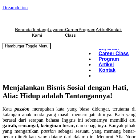
Dreamdelion
Beranda
Tentang
Layanan
Program
Artikel
Kontak
Kami
Beranda
Tentang
Layanan
Career
Program
Artikel
Kontak
Kami
Class
Beranda
Hamburger Toggle Menu
Tentang Kami
Hamburger Toggle Menu
Layanan
Career Class
Program
Artikel
Kontak
Menjalankan Bisnis Sosial dengan Hati,
Alia: Hidup adalah Tantangannya!
Kata
passion
merupakan kata yang biasa didengar, terutama di
kalangan anak muda yang masih mencari jati dirinya. Kata yang
berasal dari serapan bahasa Inggris ini sebenarnya memiliki arti
gairah, semangat, keinginan besar,
dan sebagainya. Banyak pihak
yang mengartikan
passion
sebagai sesuatu yang memang benar-
benar diinginkan yang datang dari dalam diri. Menurut Alia Noor