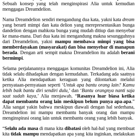
Sebuah konsep yang telah menginspirasi Alia untuk kemudian
menggagas Dreamdelion.
Nama Dreamdelion sendiri mengandung dua kata, yakni kata
dream
yang berarti mimpi dan kata delion yang merepresentasikan bunga
dandelion dengan mahkota bunga yang mudah ditiup dan menyebar
ke mana-mana. Dari dua kata ini mengandung makna sesungguhnya
dari Dreamdelion, yakni
mampu membawa mimpi yang bisa
memberdayakan (masyarakat) dan bisa menyebar di manapun
berada
. Dengan arti sempit makna Dreamdelion itu adalah
berani
bermimpi
.
Selama perjalanannya menggagas komunitas Dreamdelion ini, Alia
tidak selalu dihadapkan dengan kemudahan. Terkadang ada saatnya
ketika Alia mendapatkan keraguan yang dilontarkan melalui
pernyataan-pernyataan seperti ‘
Untuk apa bantu orang lain?
Kamu
lebih baik bantu diri sendiri dulu,
’ dan ‘
Bantu orangnya nanti saja
saat sudah kaya
,’ Alia menjawab, “
Rasanya luar biasa ketika
dapat membantu orang lain meskipun belum punya apa-apa
.”
Alia sangat yakin bahwa meskipun diawali dengan hal sederhana,
Dreamdelion ini mampu membantu banyak orang dan mampu
menginspirasi orang lain untuk membantu orang yang lebih banyak.
“
Selalu ada masa
di mana kita
dibatasi
oleh hal-hal yang membuat
kita
tidak mampu
mendapatkan apa yang kita inginkan, melakukan