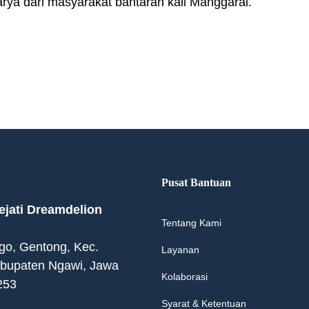
arya dari masyarakat bantaran kali Manggarai.
Pusat Bantuan
jati Dreamdelion
Tentang Kami
ogo, Gentong, Kec.
Layanan
abupaten Ngawi, Jawa
Kolaborasi
253
Syarat & Ketentuan