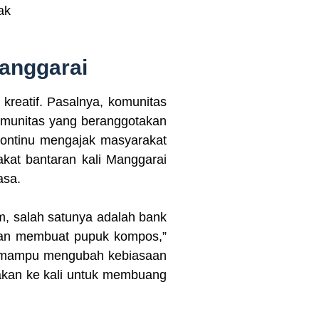
ak
Manggarai
reatif. Pasalnya, komunitas
omunitas yang beranggotakan
 kontinu mengajak masyarakat
kat bantaran kali Manggarai
asa.
, salah satunya adalah bank
dan membuat pupuk kompos,”
nya mampu mengubah kebiasaan
 akan ke kali untuk membuang