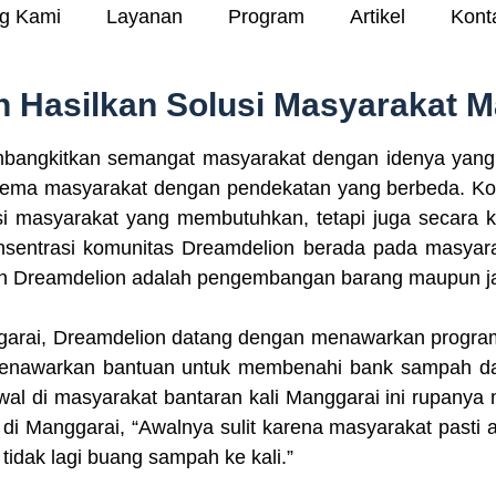
g Kami
Layanan
Program
Artikel
Kont
on Hasilkan Solusi Masyarakat 
bangkitkan semangat masyarakat dengan idenya yang k
blema masyarakat dengan pendekatan yang berbeda. K
kasi masyarakat yang membutuhkan, tetapi juga secara
onsentrasi komunitas Dreamdelion berada pada masyara
kan Dreamdelion adalah pengembangan barang maupun j
arai, Dreamdelion datang dengan menawarkan program
 menawarkan bantuan untuk membenahi bank sampah 
 awal di masyarakat bantaran kali Manggarai ini rupa
di Manggarai, “Awalnya sulit karena masyarakat pasti
tidak lagi buang sampah ke kali.”