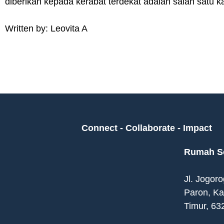
diberikan kepada kerabat terdekat adalah salah satu k
Written by: Leovita A
Connect - Collaborate - Impact
Rumah Se
Jl. Jogor
Paron, K
Timur, 63